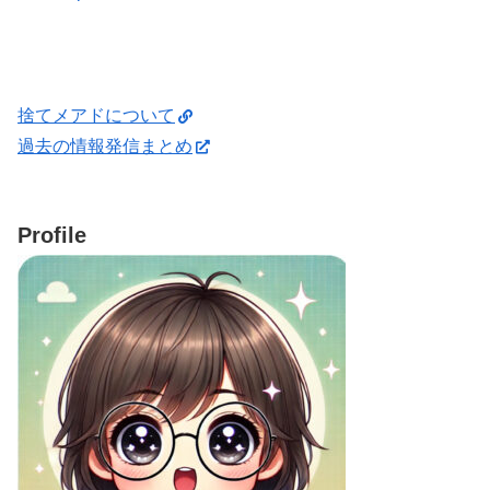
捨てメアドについて
過去の情報発信まとめ
Profile